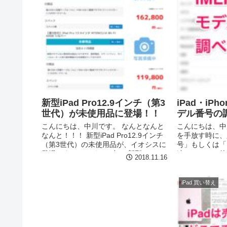
新型iPad Pro12.9インチ（第3
iPad・iPh
世代）が未使用品に登場！！
デル番号の
こんにちは、中川です。 なんとなんと
こんにちは、中川で
なんと！！！ 新型iPad Pro12.9インチ
を手放す時に、
（第3世代）の未使用品が、イオシスに
号」もしくは「
登場です！ しかも、2台！ 新型iPad
連：ちょっと待
2018.11.16
Pro12.9インチ（第3世代）WiFiモデル
（古くても）高
64GB：\119...
い替えのための
法 i...
iPad 買い替え