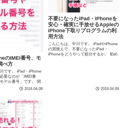
不要になったiPad・iPhoneを
安心・確実に手放せるAppleの
iPhone下取りプログラムの利
用方法
こんにちは、中川です。 iPadやiPhone
の買換えで、不要になったiPad・
iPhoneをどうやって処分するか。 初め
oneのIMEI番号、モ
ての経験の方は、困ってしまいます＾
調べ方
＾； っというような方は、ちょっと待
ってー！！！ もしかしたら、App...
す。 iPad・iPhone
必要なのが「IMEI番
モデル番号」です。 関
った！そのiPadって
2018.04.09
2018.04.09
く売れるかも！iPad買
旧製品を手放す3つの方