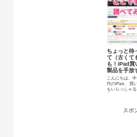
ちょっと待っ
て（古くて
も！iPad
製品を手放
こんにちは、中
代のiPad。 
もいらっしゃる
代iPadの各
ましたので参考
連：docomo、au
スポ