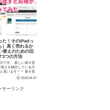
た！そのiPadっ
も）高く売れるか
買い替えのための旧
す3つの方法
川です。 新しい第６世
買い替えを検討している方
と思います＾＾ 第６世
キャリアのお値段表を作り
2018.04.07
にされてください。 関
、SoftBank、第6...
ンサーリンク