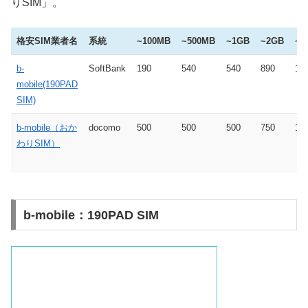
りSIM」。
格安SIM業者名
系統
~100MB
~500MB
~1GB
~2GB
~3
b-
SoftBank
190
540
540
890
1,
mobile(190PAD
SIM)
b-mobile（おか
docomo
500
500
500
750
1,
わりSIM）
b-mobile：190PAD SIM