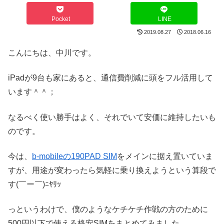
Pocket
LINE
2019.08.27
2018.06.16
こんにちは、中川です。
iPadが9台も家にあると、通信費削減に頭をフル活用して
います＾＾；
なるべく使い勝手はよく、それでいて安価に維持したいも
のです。
今は、
b-mobileの190PAD SIM
をメインに据え置いていま
すが、用途が変わったら気軽に乗り換えようという算段で
す(￣ー￣)ﾆﾔﾘｯ
っというわけで、僕のようなケチケチ作戦の方のために
500円以下で使える格安SIMをまとめてみました。