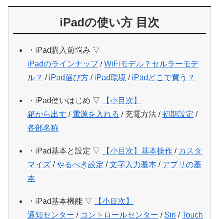
iPadの使い方 目次
・iPad購入前悩み ▽
iPadのラインナップ
/
WiFiモデル？セルラーモデ
ル？
/
iPad選び方
/
iPad環境
/
iPadどこで買う？
・iPad使いはじめ ▽
【小目次】
箱から出す
/
電源を入れる
/ 充電方法 /
初期設定
/
各部名称
・iPad基本と設定 ▽
【小目次】
基本操作
/
カスタ
マイズ
/
やるべき設定
/
文字入力基本
/
アプリの基
本
・iPad基本機能 ▽
【小目次】
通知センター
/
コントロールセンター
/
Siri
/
Touch