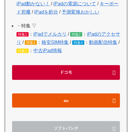
iPad動かない！
/
iPadの電源について
/
キーボー
ド邪魔
/
iPadを処分
/
予測変換おかしい
・特集 ▽
：
iPadでメルカリ
/
：
iPadのアクセサ
特集1
特集2
リ
/
：
格安SIM特集
/
：
動画配信特集
/
特集3
特集4
：
中古iPad情報
特集5
ドコモ
au
ソフトバンク