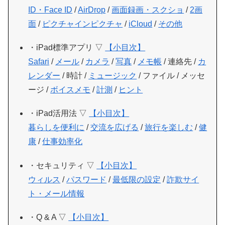
ID・Face ID
/
AirDrop
/
画面録画・スクショ
/
2画
面
/
ピクチャインピクチャ
/
iCloud
/
その他
・iPad標準アプリ ▽
【小目次】
Safari
/
メール
/
カメラ
/
写真
/
メモ帳
/ 連絡先 /
カ
レンダー
/ 時計 /
ミュージック
/ ファイル / メッセ
ージ /
ボイスメモ
/
計測
/
ヒント
・iPad活用法 ▽
【小目次】
暮らしを便利に
/
交流を広げる
/
旅行を楽しむ
/
健
康
/
仕事効率化
・セキュリティ ▽
【小目次】
ウィルス
/
パスワード
/
最低限の設定
/
詐欺サイ
ト・メール情報
・Q & A ▽
【小目次】