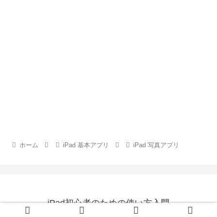
ホーム
iPad 基本アプリ
iPad 写真アプリ
iPad初心者のための使い方入門
© 2000 iPad初心者のための使い方入門.