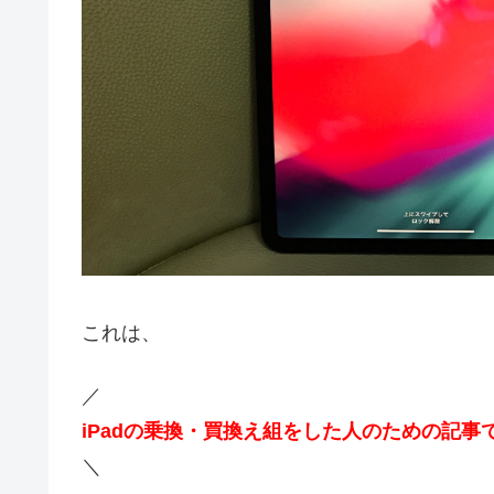
これは、
／
iPadの乗換・買換え組をした人のための記事
＼