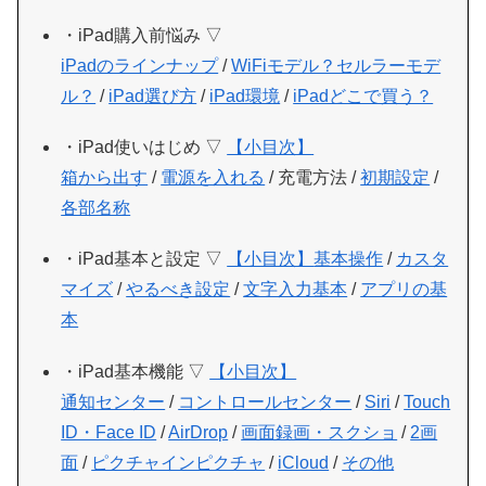
・iPad購入前悩み ▽
iPadのラインナップ
/
WiFiモデル？セルラーモデ
ル？
/
iPad選び方
/
iPad環境
/
iPadどこで買う？
・iPad使いはじめ ▽
【小目次】
箱から出す
/
電源を入れる
/ 充電方法 /
初期設定
/
各部名称
・iPad基本と設定 ▽
【小目次】
基本操作
/
カスタ
マイズ
/
やるべき設定
/
文字入力基本
/
アプリの基
本
・iPad基本機能 ▽
【小目次】
通知センター
/
コントロールセンター
/
Siri
/
Touch
ID・Face ID
/
AirDrop
/
画面録画・スクショ
/
2画
面
/
ピクチャインピクチャ
/
iCloud
/
その他