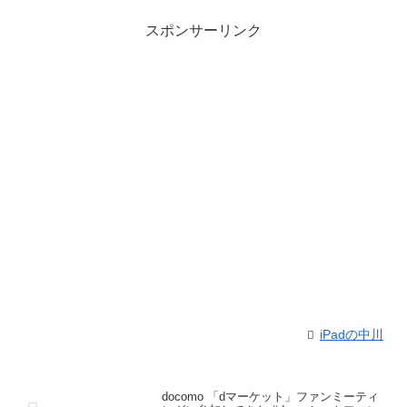
スポンサーリンク
iPadの中川
docomo 「dマーケット」ファンミーティ