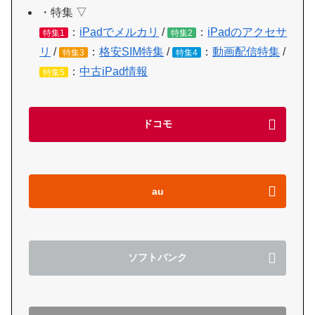
・特集 ▽
：
iPadでメルカリ
/
：
iPadのアクセサ
特集1
特集2
リ
/
：
格安SIM特集
/
：
動画配信特集
/
特集3
特集4
：
中古iPad情報
特集5
ドコモ
au
ソフトバンク