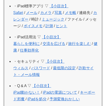
・iPad標準アプリ ▽
【小目次】
Safari
/
メール
/
カメラ
/
写真
/
メモ帳
/ 連絡先 /
カ
レンダー
/ 時計 /
ミュージック
/ ファイル / メッセ
ージ /
ボイスメモ
/
計測
/
ヒント
・iPad活用法 ▽
【小目次】
暮らしを便利に
/
交流を広げる
/
旅行を楽しむ
/
健
康
/
仕事効率化
・セキュリティ ▽
【小目次】
ウィルス
/
パスワード
/
最低限の設定
/
詐欺サイ
ト・メール情報
・Q & A ▽
【小目次】
iPad動かない！
/
iPadの電源について
/
キーボー
ド邪魔
/
iPadを処分
/
予測変換おかしい