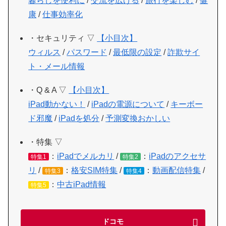
暮らしを便利に
/
交流を広げる
/
旅行を楽しむ
/
健
康
/
仕事効率化
・セキュリティ ▽
【小目次】
ウィルス
/
パスワード
/
最低限の設定
/
詐欺サイ
ト・メール情報
・Q & A ▽
【小目次】
iPad動かない！
/
iPadの電源について
/
キーボー
ド邪魔
/
iPadを処分
/
予測変換おかしい
・特集 ▽
：
iPadでメルカリ
/
：
iPadのアクセサ
特集1
特集2
リ
/
：
格安SIM特集
/
：
動画配信特集
/
特集3
特集4
：
中古iPad情報
特集5
ドコモ