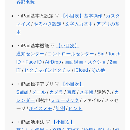
各部名称
・iPad基本と設定 ▽
【小目次】
基本操作
/
カスタ
マイズ
/
やるべき設定
/
文字入力基本
/
アプリの基
本
・iPad基本機能 ▽
【小目次】
通知センター
/
コントロールセンター
/
Siri
/
Touch
ID・Face ID
/
AirDrop
/
画面録画・スクショ
/
2画
面
/
ピクチャインピクチャ
/
iCloud
/
その他
・iPad標準アプリ ▽
【小目次】
Safari
/
メール
/
カメラ
/
写真
/
メモ帳
/ 連絡先 /
カ
レンダー
/ 時計 /
ミュージック
/ ファイル / メッセ
ージ /
ボイスメモ
/
計測
/
ヒント
・iPad活用法 ▽
【小目次】