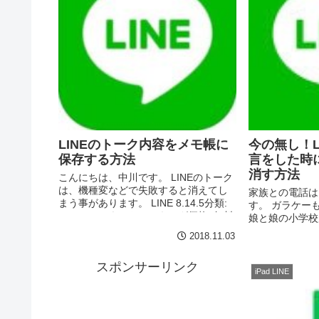
LINEのトーク内容をメモ帳に
今の無し！L
保存する方法
言をした時
消す方法
こんにちは、中川です。 LINEのトーク
は、機種変などで失敗すると消えてし
家族との電話は
まう事があります。 LINE 8.14.5分類:
す。 ガラケー
ソーシャルネットワーキング価格: 無料
娘と娘の小学校
(LINE Corporation) 以下のように、
て、そのLIN
2018.11.03
iCloudにバッ...
な人とやってい
で、うっかり別
スポンサーリンク
ってしまう事が..
iPad LINE