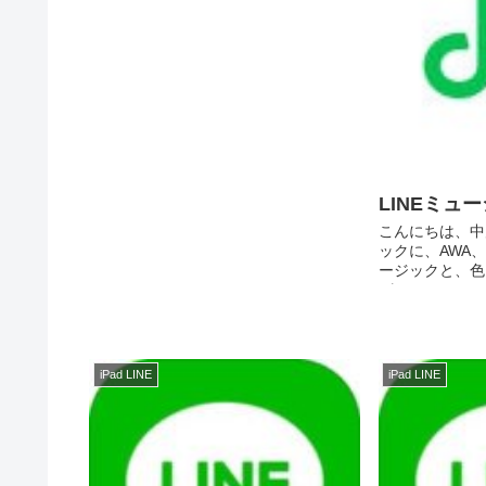
LINEミュ
こんにちは、中川
ックに、AWA、S
ージックと、色
が、、 LINE 
ック） 3.7.1
料 (LINE MUS..
iPad LINE
iPad LINE