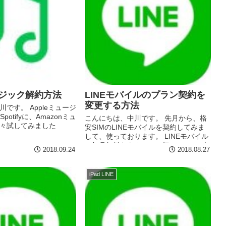
ージック解約方法
LINEモバイルのプラン契約を
変更する方法
です。 Appleミュージ
potifyに、Amazonミュ
こんにちは、中川です。 先月から、格
々試してみました
安SIMのLINEモバイルを契約してみま
MUSIC（ラインミュージ
して、使っております。 LINEモバイル
分類: ミュージック価格: 無
は初月無料なもんで、一気に10GBの大
2018.09.24
2018.08.27
.
盛りプランを契約してみたのです。 し
かも、その上キャンペーンで契約プラ
ンの倍...
iPad LINE