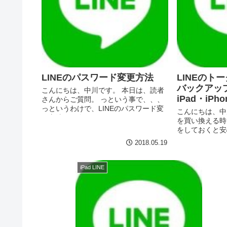
LINEのパスワード変更方法
LINEのトー
バックアッ
こんにちは、中川です。 本日は、読者
iPad・iP
さんからご質問。 っという事で、、、
っというわけで、LINEのパスワード変
こんにちは、中川で
更方法を紹介いたします。 LINE 8.6.1
を買い換える時に
分類: ソーシャルネットワーキング価格:
をしておくと安
無料 (LINE Co...
iCloudにバ
2018.05.19
教えてください。 
に全てのデータを
iPad LINE