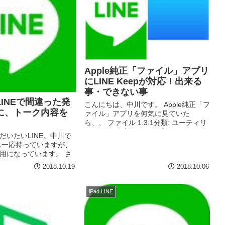
Apple純正「ファイル」アプリ
にLINE Keepが対応！出来る
事・できない事
INEで間違った発
こんにちは、中川です。 Apple純正「フ
に、トーク内容を
ァイル」アプリを何気に見ていた
ら、、 ファイル 1.3.1分類: ユーティリ
ティ価格: 無料 (Apple) 「LINE Keep」
だいたいLINE。中川で
があるのに気がつきました。 「LINE
も一応持っていますが、
Keep」ってあん...
用になっています。 さ
Eですが、トークをいろん
2018.10.19
2018.10.06
ると、、 ってな感じ
の人のトーク内容を送
.
iPad LINE