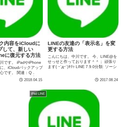
ク内容をiCloudに
LINEの友達の「表示名」を変
プして、新しい
更する方法
honeに復元する方法
こんにちは、中川です。 今、LINE@を
せっせと作っております＾＾； 頑張り
す。 iPadやiPhone
ます( ｰ`дｰ´)ｷﾘｯ LINE 7.9.0分類: ソーシ
、iCloudバックアップ
ャルネットワーキング価格: 無料 (LINE
心です。 関連：Q．
Corporation) さて、LINEってiP...
ックアップする有効な手段を
2018.04.15
2017.08.24
新しいiPad・iPhone
復元して...
iPad LINE