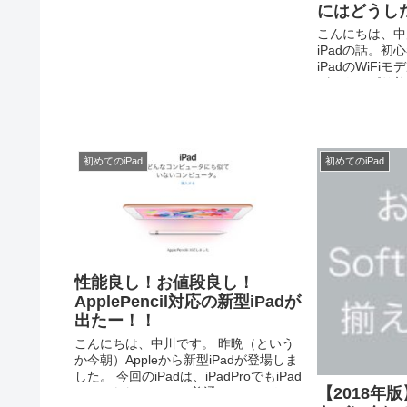
にはどうし
こんにちは、中
iPadの話。
iPadのWiF
が、やっぱり外
い！っと思った
良いですか？ 
います＾＾ Wi..
初めてのiPad
初めてのiPad
性能良し！お値段良し！
ApplePencil対応の新型iPadが
出たー！！
こんにちは、中川です。 昨晩（という
か今朝）Appleから新型iPadが登場しま
した。 今回のiPadは、iPadProでもiPad
【2018年版
miniでもない、、、 普通のiPad いや、