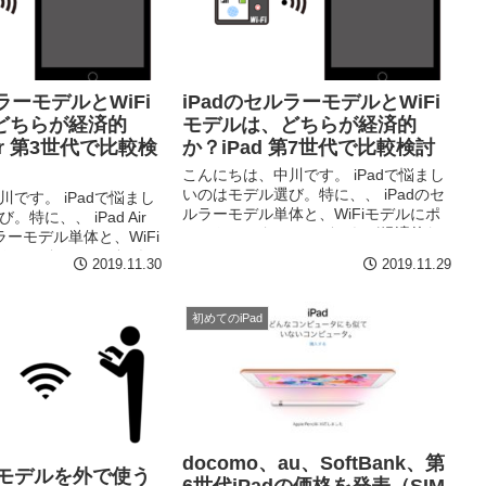
ラーモデルとWiFi
iPadのセルラーモデルとWiFi
どちらが経済的
モデルは、どちらが経済的
Air 第3世代で比較検
か？iPad 第7世代で比較検討
こんにちは、中川です。 iPadで悩まし
いのはモデル選び。特に、、 iPadのセ
です。 iPadで悩まし
ルラーモデル単体と、WiFiモデルにポ
特に、、 iPad Air
ケットルーターではどちらが経済的な
ーモデル単体と、WiFi
の？ っと、WiFiモデルとセルラーモデ
トルーターではどちら
2019.11.30
2019.11.29
ルで、どちらの方が安く上...
っと、WiFiモデルとセ
...
初めてのiPad
docomo、au、SoftBank、第
Fiモデルを外で使う
6世代iPadの価格を発表（SIM