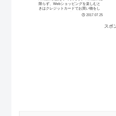
限らず、Webショッピングを楽しむと
きはクレジットカードでお買い物をし
ますよね。 そんな時、、、 っと思いま
2017.07.25
せんか？ そんな時にカンタンに入力す
る方法がございます( ｰ`дｰ´)ｷﾘ...
スポ