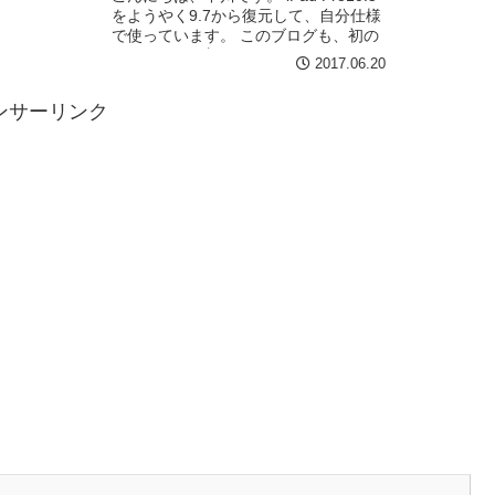
をようやく9.7から復元して、自分仕様
で使っています。 このブログも、初の
10.5からの更新(￣^￣)ゞ で、、、 そう
2017.06.20
いえば外観の比較レビューをしてない
事に気がつきまして、遅ればせな...
ンサーリンク