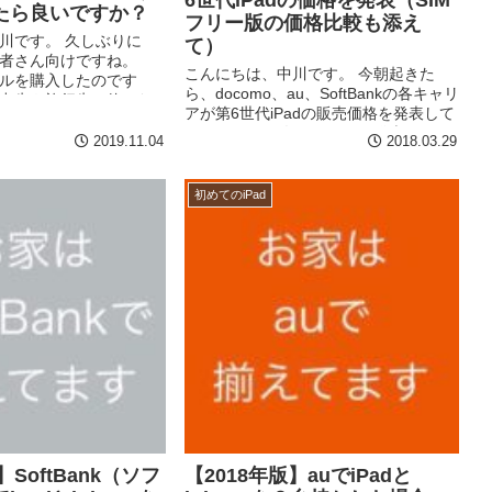
たら良いですか？
フリー版の価格比較も添え
川です。 久しぶりに
て）
初心者さん向けですね。
こんにちは、中川です。 今朝起きた
iモデルを購入したのです
ら、docomo、au、SoftBankの各キャリ
出先や旅行先で使いた
アが第6世代iPadの販売価格を発表して
のですが、どうしたら
おりました。 各キャリアが発表した
こんな質問があるかと思
2019.11.04
2018.03.29
iPadの価格と、AppleStoreでSIMフリー
.
版の価格と、両方の一覧...
初めてのiPad
】SoftBank（ソフ
【2018年版】auでiPadと