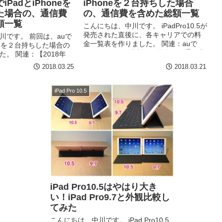
PadとiPhoneを
iPhoneを２台持ちした場合
た場合の、通信費
の、通信費を含めた総額一覧
額一覧
こんにちは、中川です。 iPadPro10.5が
発売された直後に、各キャリアでの料
川です。 前回は、auで
金一覧表を作りました。 関連：auで
oneを２台持ちした場合の
iPadPro10.5を購入した場合の、通信費
。 関連：【2018年
を含めた総額一覧 ですが、値段が変わ
とiPhoneを２台持ちした
2018.03.25
2018.03.21
ったりして情報...
を含めた総額一覧 っと
iPad Pro 10.5
iPad Pro10.5はやはり大き
い！iPad Pro9.7と外観比較し
てみた
こんにちは、中川です。 iPad Pro10.5