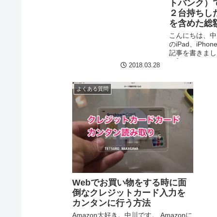
「普通じゃない初心者向けのiPad」。
トバンク）でi
iPa...
２台持ちし
を含めた総
こんにちは、中
のiPad、iPh
記事を書きました
版】auでiPad
2018.03.28
場合の、通信費
いう事で、今...
よくある質問
Webでお買い物をする時に面
倒なクレジットカード入力を
カンタンに行う方法
Amazon大好き。中川です。 Amazonに