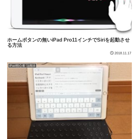
ホームボタンの無いiPad Pro11インチでSiriを起動させ
る方法
2018.11.17
iPad初心者 活用法