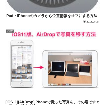
iPad・iPhoneのカメラから位置情報をオフにする方法
2018.08.24
iOS11
[iOS11][AirDrop]iPhoneで撮った写真を、その場ですぐ