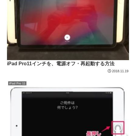
iPad Pro11インチを、電源オフ・再起動する方法
2018.11.19
iPad Pro 11