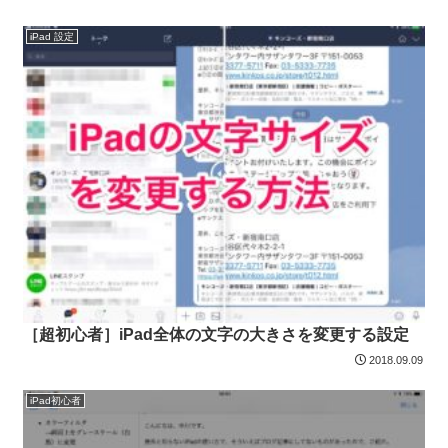
iPad 設定
［超初心者］iPad全体の文字の大きさを変更する設定
2018.09.09
iPad初心者