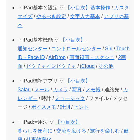
・iPad基本と設定 ▽
【小目次】
基本操作
/
カスタ
マイズ
/
やるべき設定
/
文字入力基本
/
アプリの基
本
・iPad基本機能 ▽
【小目次】
通知センター
/
コントロールセンター
/
Siri
/
Touch
ID・Face ID
/
AirDrop
/
画面録画・スクショ
/
2画
面
/
ピクチャインピクチャ
/
iCloud
/
その他
・iPad標準アプリ ▽
【小目次】
Safari
/
メール
/
カメラ
/
写真
/
メモ帳
/ 連絡先 /
カ
レンダー
/ 時計 /
ミュージック
/ ファイル / メッセ
ージ /
ボイスメモ
/
計測
/
ヒント
・iPad活用法 ▽
【小目次】
暮らしを便利に
/
交流を広げる
/
旅行を楽しむ
/
健
康
/
仕事効率化