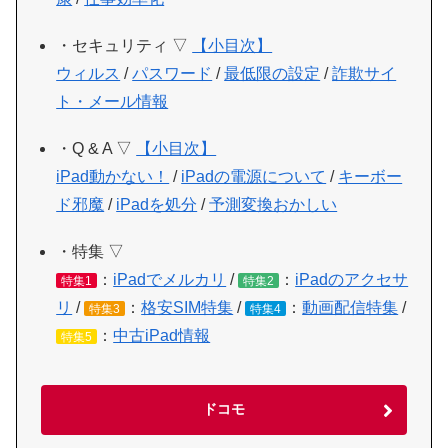
・セキュリティ ▽
【小目次】
ウィルス
/
パスワード
/
最低限の設定
/
詐欺サイ
ト・メール情報
・Q & A ▽
【小目次】
iPad動かない！
/
iPadの電源について
/
キーボー
ド邪魔
/
iPadを処分
/
予測変換おかしい
・特集 ▽
：
iPadでメルカリ
/
：
iPadのアクセサ
特集1
特集2
リ
/
：
格安SIM特集
/
：
動画配信特集
/
特集3
特集4
：
中古iPad情報
特集5
ドコモ