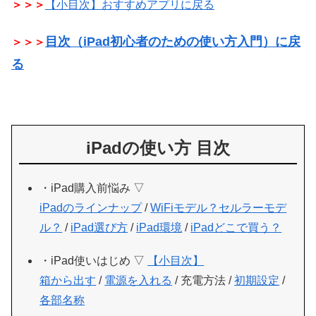
＞＞＞
【小目次】おすすめアプリに戻る
目次（iPad初心者のための使い方入門）に戻
＞＞＞
る
iPadの使い方 目次
・iPad購入前悩み ▽
iPadのラインナップ
/
WiFiモデル？セルラーモデ
ル？
/
iPad選び方
/
iPad環境
/
iPadどこで買う？
・iPad使いはじめ ▽
【小目次】
箱から出す
/
電源を入れる
/ 充電方法 /
初期設定
/
各部名称