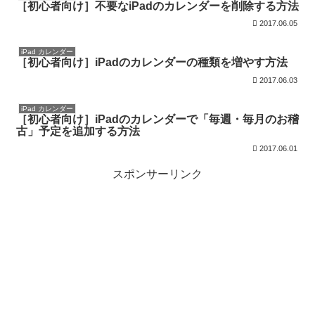
［初心者向け］不要なiPadのカレンダーを削除する方法
2017.06.05
iPad カレンダー
［初心者向け］iPadのカレンダーの種類を増やす方法
2017.06.03
iPad カレンダー
［初心者向け］iPadのカレンダーで「毎週・毎月のお稽
古」予定を追加する方法
2017.06.01
スポンサーリンク