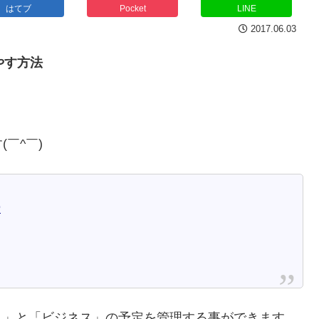
はてブ
Pocket
LINE
2017.06.03
やす方法
(￣^￣)ゞ
ー
ト」と「ビジネス」の予定を管理する事ができます。