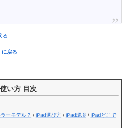
戻る
）に戻る
の使い方 目次
ルラーモデル？
/
iPad選び方
/
iPad環境
/
iPadどこで