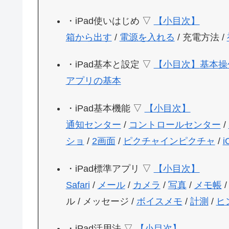
・iPad使いはじめ ▽
【小目次】
箱から出す
/
電源を入れる
/ 充電方法 /
・iPad基本と設定 ▽
【小目次】
基本操
アプリの基本
・iPad基本機能 ▽
【小目次】
通知センター
/
コントロールセンター
/
ショ
/
2画面
/
ピクチャインピクチャ
/
i
・iPad標準アプリ ▽
【小目次】
Safari
/
メール
/
カメラ
/
写真
/
メモ帳
/
ル / メッセージ /
ボイスメモ
/
計測
/
ヒ
・iPad活用法 ▽
【小目次】