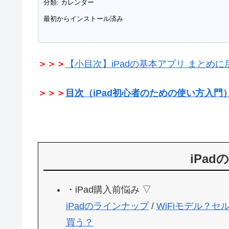
分類: カレンダー
最初からインストール済み
＞＞＞
【小目次】iPadの基本アプリ まとめに
＞＞＞
目次（iPad初心者のための使い方入門
iPad
・iPad購入前悩み ▽
iPadのラインナップ
/
WiFiモデル？セ
買う？