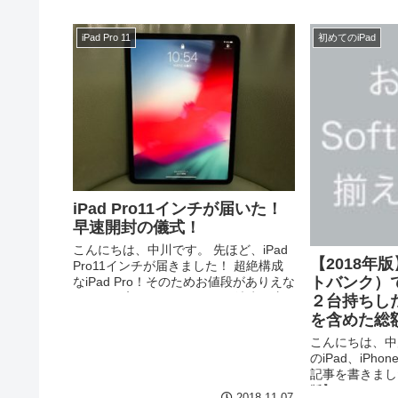
iPad Pro 11
初めてのiPad
iPad Pro11インチが届いた！
早速開封の儀式！
こんにちは、中川です。 先ほど、iPad
【2018年版
Pro11インチが届きました！ 超絶構成
トバンク）でi
なiPad Pro！そのためお値段がありえな
いくらい高かったのですが、清水の寺
２台持ちし
から（パラシュート付けて）飛び降り
を含めた総
るつもりで購入！ 早...
こんにちは、中
のiPad、iPh
記事を書きました
版】auでiPad
2018.11.07