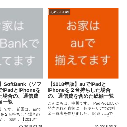
初めてのiPad
】SoftBank（ソフ
【2018年版】auでiPadと
PadとiPhoneを
iPhoneを２台持ちした場合
た場合の、通信費
の、通信費を含めた総額一覧
額一覧
こんにちは、中川です。 iPadPro10.5が
発売された直後に、各キャリアでの料
川です。 前回は、auで
金一覧表を作りました。 関連：auで
oneを２台持ちした場合の
iPadPro10.5を購入した場合の、通信費
。 関連：【2018年
を含めた総額一覧 ですが、値段が変わ
とiPhoneを２台持ちした
2018.03.25
2018.03.21