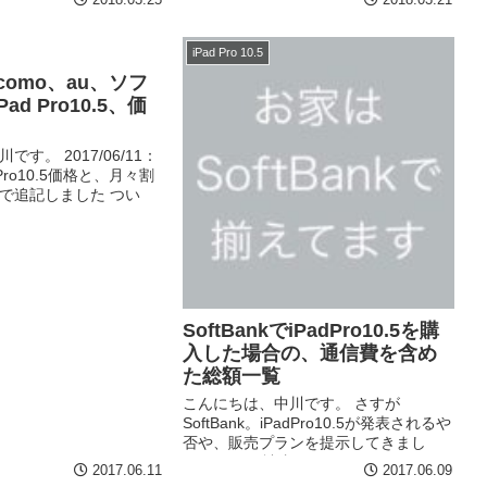
ったりして情報...
を含めた総額一覧 っと
iPad Pro 10.5
como、au、ソフ
d Pro10.5、価
す。 2017/06/11：
dPro10.5価格と、月々割
で追記しました つい
、au、ソフトバンクからも
0.5の予約が開始されました！
SoftBankでiPadPro10.5を購
入した場合の、通信費を含め
た総額一覧
こんにちは、中川です。 さすが
SoftBank。iPadPro10.5が発表されるや
否や、販売プランを提示してきまし
た。 という読者さんもいらっしゃると
2017.06.11
2017.06.09
思います故。 支払総額を計算しておき