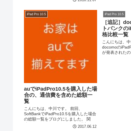
場合の、通信費
いう事で、今...
iPad Pro 10.5
iPad Pro 10.5
［追記］do
トバンクのiPa
格比較一覧
こんにちは、中川で
docomoのiPa
が発表されたの
に、docomo
iPad Pro1
...
auでiPadPro10.5を購入した場
合の、通信費を含めた総額一
覧
こんにちは、中川です。 前回、
SoftBankでiPadPro10.5を購入した場合
の総額一覧をブログにしました。 関
連：SoftBankでiPadPro10.5を購入した
2017.06.12
場合の、通信費を含めた総額一覧 今日