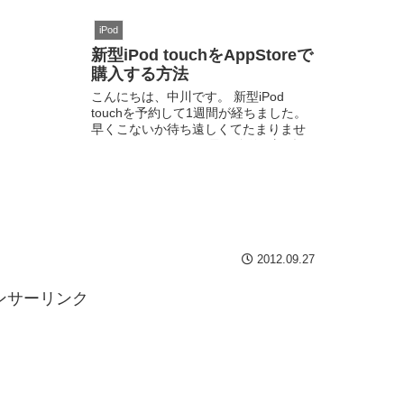
ますので、参考にしてくだ...
iPod
新型iPod touchをAppStoreで
購入する方法
こんにちは、中川です。 新型iPod
touchを予約して1週間が経ちました。
早くこないか待ち遠しくてたまりませ
ん！ そこで、今回は最も簡単に新型
iPod touchを予約購入が出来る方法を解
説します。 お題はこれ！ 新型iPo...
2012.09.27
ンサーリンク