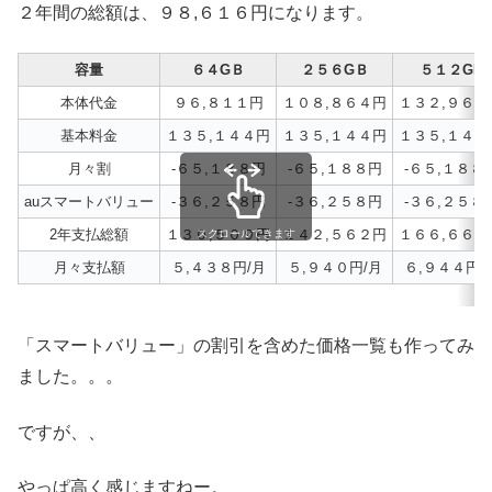
２年間の総額は、９８,６１６円になります。
容量
６４GＢ
２５６GＢ
５１２GB
本体代金
９６,８１１円
１０８,８６４円
１３２,９６９
基本料金
１３５,１４４円
１３５,１４４円
１３５,１４４
月々割
-６５,１８８円
-６５,１８８円
-６５,１８８
auスマートバリュー
-３６,２５８円
-３６,２５８円
-３６,２５８
2年支払総額
１３０,５０９円
１４２,５６２円
１６６,６６７
スクロールできます
月々支払額
５,４３８円/月
５,９４０円/月
６,９４４円/
「スマートバリュー」の割引を含めた価格一覧も作ってみ
ました。。。
ですが、、
やっぱ高く感じますねー。