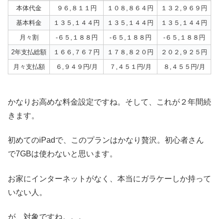
本体代金
９６,８１１円
１０８,８６４円
１３２,９６９円
基本料金
１３５,１４４円
１３５,１４４円
１３５,１４４円
月々割
-６５,１８８円
-６５,１８８円
-６５,１８８円
2年支払総額
１６６,７６７円
１７８,８２０円
２０２,９２５円
月々支払額
６,９４９円/月
７,４５１円/月
８,４５５円/月
かなりお高めな料金設定ですね。そして、これが２年間続
きます。
初めてのiPadで、このプランはかなり贅沢。初心者さん
で7GBは使わないと思います。
お家にインターネットがなく、本当にガラケーしか持って
いない人。
が、対象ですね。。。