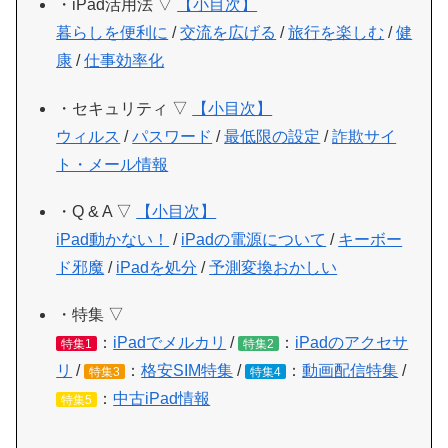
・iPad活用法 ▽
【小目次】
暮らしを便利に
/
交流を広げる
/
旅行を楽しむ
/
健
康
/
仕事効率化
・セキュリティ ▽
【小目次】
ウィルス
/
パスワード
/
最低限の設定
/
詐欺サイ
ト・メール情報
・Q & A ▽
【小目次】
iPad動かない！
/
iPadの電源について
/
キーボー
ド邪魔
/
iPadを処分
/
予測変換おかしい
・特集 ▽
：
iPadでメルカリ
/
：
iPadのアクセサ
特集1
特集2
リ
/
：
格安SIM特集
/
：
動画配信特集
/
特集3
特集4
：
中古iPad情報
特集5