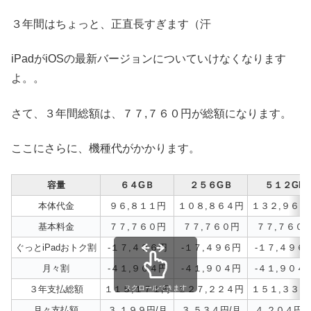
３年間はちょっと、正直長すぎます（汗
iPadがiOSの最新バージョンについていけなくなります
よ。。
さて、３年間総額は、７７,７６０円が総額になります。
ここにさらに、機種代がかかります。
容量
６４GＢ
２５６GＢ
５１２GB
本体代金
９６,８１１円
１０８,８６４円
１３２,９６９
基本料金
７７,７６０円
７７,７６０円
７７,７６０
ぐっとiPadおトク割
-１７,４９６円
-１７,４９６円
-１７,４９６
月々割
-４１,９０４円
-４１,９０４円
-４１,９０４
３年支払総額
１１５,１７１円
１２７,２２４円
１５１,３３０
スクロールできます
月々支払額
３,１９９円/月
３,５３４円/月
４,２０４円/