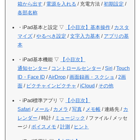
箱から出す
/
電源を入れる
/ 充電方法 /
初期設定
/
各部名称
・iPad基本と設定 ▽
【小目次】
基本操作
/
カスタ
マイズ
/
やるべき設定
/
文字入力基本
/
アプリの基
本
・iPad基本機能 ▽
【小目次】
通知センター
/
コントロールセンター
/
Siri
/
Touch
ID・Face ID
/
AirDrop
/
画面録画・スクショ
/
2画
面
/
ピクチャインピクチャ
/
iCloud
/
その他
・iPad標準アプリ ▽
【小目次】
Safari
/
メール
/
カメラ
/
写真
/
メモ帳
/ 連絡先 /
カ
レンダー
/ 時計 /
ミュージック
/ ファイル / メッセ
ージ /
ボイスメモ
/
計測
/
ヒント