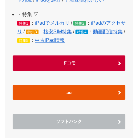
・特集 ▽
：
iPadでメルカリ
/
：
iPadのアクセサ
特集1
特集2
リ
/
：
格安SIM特集
/
：
動画配信特集
/
特集3
特集4
：
中古iPad情報
特集5
ドコモ
au
ソフトバンク