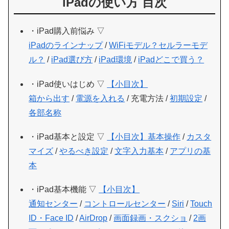
iPadの使い方 目次
・iPad購入前悩み ▽
iPadのラインナップ
/
WiFiモデル？セルラーモデ
ル？
/
iPad選び方
/
iPad環境
/
iPadどこで買う？
・iPad使いはじめ ▽
【小目次】
箱から出す
/
電源を入れる
/ 充電方法 /
初期設定
/
各部名称
・iPad基本と設定 ▽
【小目次】
基本操作
/
カスタ
マイズ
/
やるべき設定
/
文字入力基本
/
アプリの基
本
・iPad基本機能 ▽
【小目次】
通知センター
/
コントロールセンター
/
Siri
/
Touch
ID・Face ID
/
AirDrop
/
画面録画・スクショ
/
2画