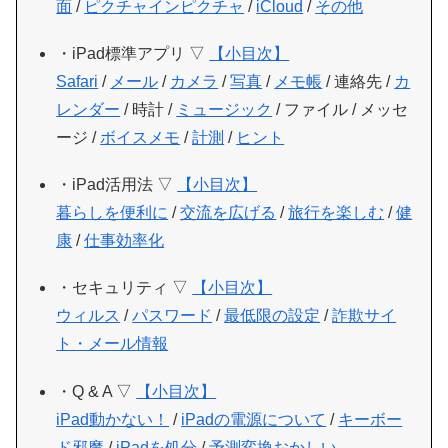
面
/
ピクチャインピクチャ
/
iCloud
/
その他
・iPad標準アプリ ▽
【小目次】
Safari
/
メール
/
カメラ
/
写真
/
メモ帳
/ 連絡先 /
カ
レンダー
/ 時計 /
ミュージック
/ ファイル / メッセ
ージ /
ボイスメモ
/
計測
/
ヒント
・iPad活用法 ▽
【小目次】
暮らしを便利に
/
交流を広げる
/
旅行を楽しむ
/
健
康
/
仕事効率化
・セキュリティ ▽
【小目次】
ウィルス
/
パスワード
/
最低限の設定
/
詐欺サイ
ト・メール情報
・Q & A ▽
【小目次】
iPad動かない！
/
iPadの電源について
/
キーボー
ド邪魔
/
iPadを処分
/
予測変換おかしい