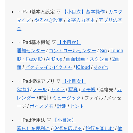
・iPad基本と設定 ▽
【小目次】
基本操作
/
カスタ
マイズ
/
やるべき設定
/
文字入力基本
/
アプリの基
本
・iPad基本機能 ▽
【小目次】
通知センター
/
コントロールセンター
/
Siri
/
Touch
ID・Face ID
/
AirDrop
/
画面録画・スクショ
/
2画
面
/
ピクチャインピクチャ
/
iCloud
/
その他
・iPad標準アプリ ▽
【小目次】
Safari
/
メール
/
カメラ
/
写真
/
メモ帳
/ 連絡先 /
カ
レンダー
/ 時計 /
ミュージック
/ ファイル / メッセ
ージ /
ボイスメモ
/
計測
/
ヒント
・iPad活用法 ▽
【小目次】
暮らしを便利に
/
交流を広げる
/
旅行を楽しむ
/
健