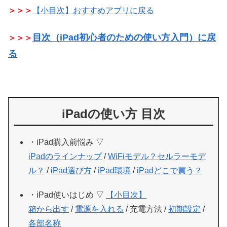
＞＞＞
【小目次】おすすめアプリに戻る
目次（iPad初心者のための使い方入門）に戻
＞＞＞
る
iPadの使い方 目次
・iPad購入前悩み ▽
iPadのラインナップ
/
WiFiモデル？セルラーモデ
ル？
/
iPad選び方
/
iPad環境
/
iPadどこで買う？
・iPad使いはじめ ▽
【小目次】
箱から出す
/
電源を入れる
/ 充電方法 /
初期設定
/
各部名称