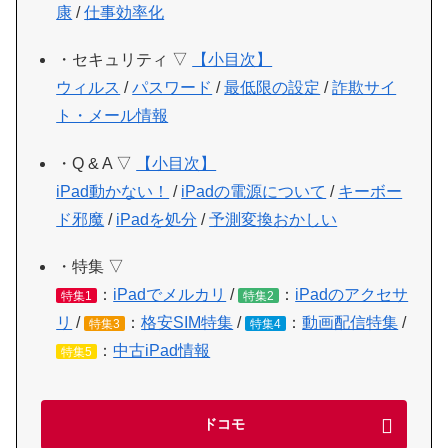
康
/
仕事効率化
・セキュリティ ▽
【小目次】
ウィルス
/
パスワード
/
最低限の設定
/
詐欺サイ
ト・メール情報
・Q & A ▽
【小目次】
iPad動かない！
/
iPadの電源について
/
キーボー
ド邪魔
/
iPadを処分
/
予測変換おかしい
・特集 ▽
：
iPadでメルカリ
/
：
iPadのアクセサ
特集1
特集2
リ
/
：
格安SIM特集
/
：
動画配信特集
/
特集3
特集4
：
中古iPad情報
特集5
ドコモ