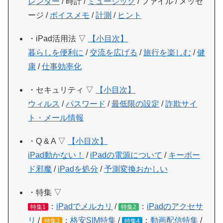
レンダー
/ 時計 /
ミュージック
/ ファイル / メッセ
ージ /
ボイスメモ
/
計測
/
ヒント
・iPad活用法 ▽
【小目次】
暮らしを便利に
/
交流を広げる
/
旅行を楽しむ
/
健
康
/
仕事効率化
・セキュリティ ▽
【小目次】
ウィルス
/
パスワード
/
最低限の設定
/
詐欺サイ
ト・メール情報
・Q & A ▽
【小目次】
iPad動かない！
/
iPadの電源について
/
キーボー
ド邪魔
/
iPadを処分
/
予測変換おかしい
・特集 ▽
：
iPadでメルカリ
/
：
iPadのアクセサ
特集1
特集2
リ
/
：
格安SIM特集
/
：
動画配信特集
/
特集3
特集4