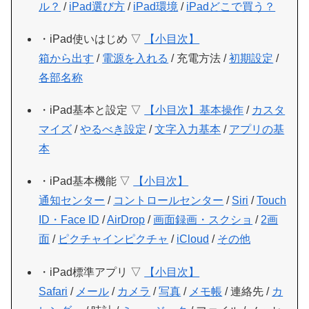
ル？
/
iPad選び方
/
iPad環境
/
iPadどこで買う？
・iPad使いはじめ ▽
【小目次】
箱から出す
/
電源を入れる
/ 充電方法 /
初期設定
/
各部名称
・iPad基本と設定 ▽
【小目次】
基本操作
/
カスタ
マイズ
/
やるべき設定
/
文字入力基本
/
アプリの基
本
・iPad基本機能 ▽
【小目次】
通知センター
/
コントロールセンター
/
Siri
/
Touch
ID・Face ID
/
AirDrop
/
画面録画・スクショ
/
2画
面
/
ピクチャインピクチャ
/
iCloud
/
その他
・iPad標準アプリ ▽
【小目次】
Safari
/
メール
/
カメラ
/
写真
/
メモ帳
/ 連絡先 /
カ