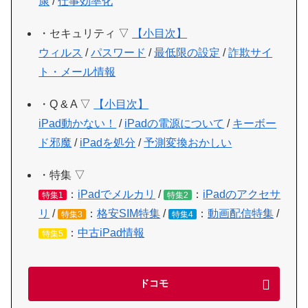
康
/
仕事効率化
・セキュリティ ▽
【小目次】
ウィルス
/
パスワード
/
最低限の設定
/
詐欺サイ
ト・メール情報
・Q & A ▽
【小目次】
iPad動かない！
/
iPadの電源について
/
キーボー
ド邪魔
/
iPadを処分
/
予測変換おかしい
・特集 ▽
：
iPadでメルカリ
/
：
iPadのアクセサ
特集1
特集2
リ
/
：
格安SIM特集
/
：
動画配信特集
/
特集3
特集4
：
中古iPad情報
特集5
ドコモ