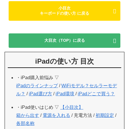
小目次
キーボードの使い方 に戻る
大目次（TOP）に戻る
iPadの使い方 目次
・iPad購入前悩み ▽
iPadのラインナップ
/
WiFiモデル？セルラーモデ
ル？
/
iPad選び方
/
iPad環境
/
iPadどこで買う？
・iPad使いはじめ ▽
【小目次】
箱から出す
/
電源を入れる
/ 充電方法 /
初期設定
/
各部名称