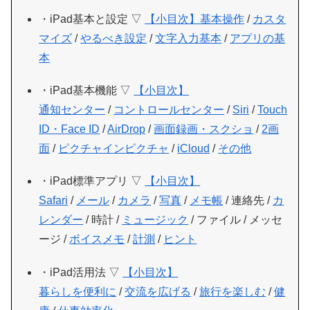
・iPad基本と設定 ▽
【小目次】
基本操作
/
カスタ
マイズ
/
やるべき設定
/
文字入力基本
/
アプリの基
本
・iPad基本機能 ▽
【小目次】
通知センター
/
コントロールセンター
/
Siri
/
Touch
ID・Face ID
/
AirDrop
/
画面録画・スクショ
/
2画
面
/
ピクチャインピクチャ
/
iCloud
/
その他
・iPad標準アプリ ▽
【小目次】
Safari
/
メール
/
カメラ
/
写真
/
メモ帳
/ 連絡先 /
カ
レンダー
/ 時計 /
ミュージック
/ ファイル / メッセ
ージ /
ボイスメモ
/
計測
/
ヒント
・iPad活用法 ▽
【小目次】
暮らしを便利に
/
交流を広げる
/
旅行を楽しむ
/
健