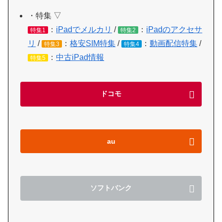
・特集 ▽
：
iPadでメルカリ
/
：
iPadのアクセサ
特集1
特集2
リ
/
：
格安SIM特集
/
：
動画配信特集
/
特集3
特集4
：
中古iPad情報
特集5
ドコモ
au
ソフトバンク