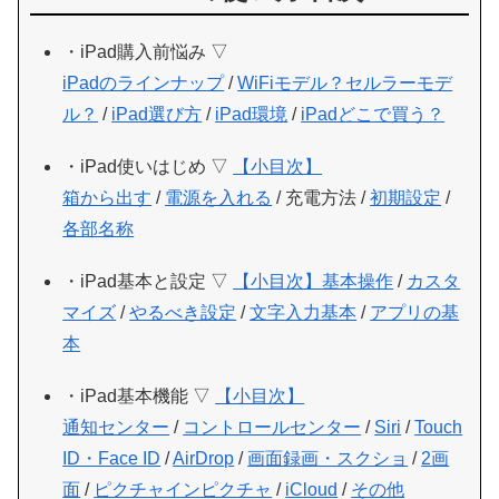
・iPad購入前悩み ▽
iPadのラインナップ
/
WiFiモデル？セルラーモデ
ル？
/
iPad選び方
/
iPad環境
/
iPadどこで買う？
・iPad使いはじめ ▽
【小目次】
箱から出す
/
電源を入れる
/ 充電方法 /
初期設定
/
各部名称
・iPad基本と設定 ▽
【小目次】
基本操作
/
カスタ
マイズ
/
やるべき設定
/
文字入力基本
/
アプリの基
本
・iPad基本機能 ▽
【小目次】
通知センター
/
コントロールセンター
/
Siri
/
Touch
ID・Face ID
/
AirDrop
/
画面録画・スクショ
/
2画
面
/
ピクチャインピクチャ
/
iCloud
/
その他