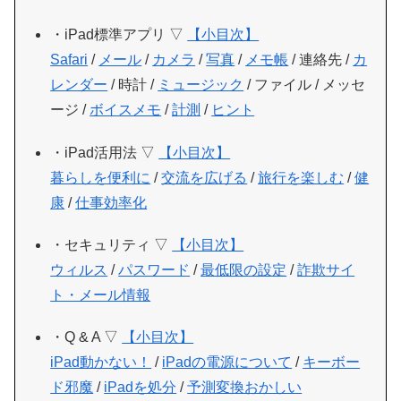
・iPad標準アプリ ▽
【小目次】
Safari
/
メール
/
カメラ
/
写真
/
メモ帳
/ 連絡先 /
カ
レンダー
/ 時計 /
ミュージック
/ ファイル / メッセ
ージ /
ボイスメモ
/
計測
/
ヒント
・iPad活用法 ▽
【小目次】
暮らしを便利に
/
交流を広げる
/
旅行を楽しむ
/
健
康
/
仕事効率化
・セキュリティ ▽
【小目次】
ウィルス
/
パスワード
/
最低限の設定
/
詐欺サイ
ト・メール情報
・Q & A ▽
【小目次】
iPad動かない！
/
iPadの電源について
/
キーボー
ド邪魔
/
iPadを処分
/
予測変換おかしい