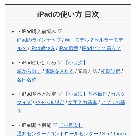
iPadの使い方 目次
・iPad購入前悩み ▽
iPadのラインナップ
/
WiFiモデル？セルラーモデ
ル？
/
iPad選び方
/
iPad環境
/
iPadどこで買う？
・iPad使いはじめ ▽
【小目次】
箱から出す
/
電源を入れる
/ 充電方法 /
初期設定
/
各部名称
・iPad基本と設定 ▽
【小目次】
基本操作
/
カスタ
マイズ
/
やるべき設定
/
文字入力基本
/
アプリの基
本
・iPad基本機能 ▽
【小目次】
通知センター
/
コントロールセンター
/
Siri
/
Touch