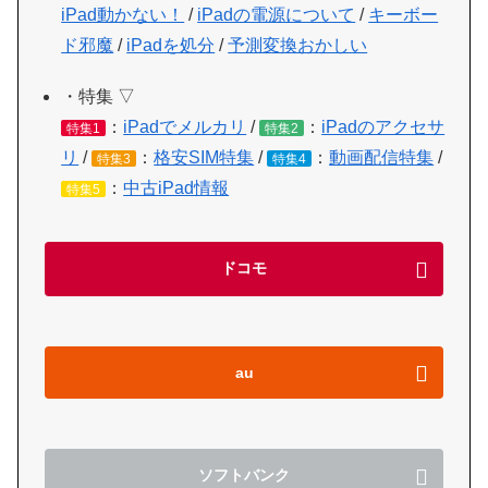
iPad動かない！
/
iPadの電源について
/
キーボー
ド邪魔
/
iPadを処分
/
予測変換おかしい
・特集 ▽
：
iPadでメルカリ
/
：
iPadのアクセサ
特集1
特集2
リ
/
：
格安SIM特集
/
：
動画配信特集
/
特集3
特集4
：
中古iPad情報
特集5
ドコモ
au
ソフトバンク