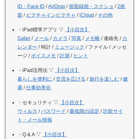
ID・Face ID
/
AirDrop
/
画面録画・スクショ
/
2画
面
/
ピクチャインピクチャ
/
iCloud
/
その他
・iPad標準アプリ ▽
【小目次】
Safari
/
メール
/
カメラ
/
写真
/
メモ帳
/ 連絡先 /
カ
レンダー
/ 時計 /
ミュージック
/ ファイル / メッセ
ージ /
ボイスメモ
/
計測
/
ヒント
・iPad活用法 ▽
【小目次】
暮らしを便利に
/
交流を広げる
/
旅行を楽しむ
/
健
康
/
仕事効率化
・セキュリティ ▽
【小目次】
ウィルス
/
パスワード
/
最低限の設定
/
詐欺サイ
ト・メール情報
・Q & A ▽
【小目次】