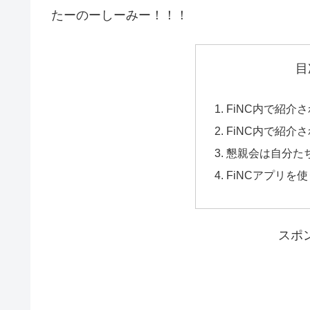
たーのーしーみー！！！
目
FiNC内で紹介
FiNC内で紹介
懇親会は自分た
FiNCアプリを
スポ