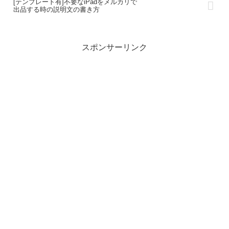
[テンプレート有]不要なiPadをメルカリで
出品する時の説明文の書き方
スポンサーリンク