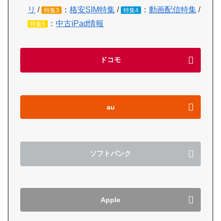
リ
/
：
格安SIM特集
/
：
動画配信特集
/
特集3
特集4
：
中古iPad情報
特集5
ドコモ
au
ソフトバンク
Apple