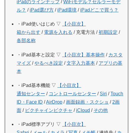
iPadのラインナップ
/
WiFiモデル？セルラーモデ
ル？
/
iPad選び方
/
iPad環境
/
iPadどこで買う？
・iPad使いはじめ ▽
【小目次】
箱から出す
/
電源を入れる
/ 充電方法 /
初期設定
/
各部名称
・iPad基本と設定 ▽
【小目次】
基本操作
/
カスタ
マイズ
/
やるべき設定
/
文字入力基本
/
アプリの基
本
・iPad基本機能 ▽
【小目次】
通知センター
/
コントロールセンター
/
Siri
/
Touch
ID・Face ID
/
AirDrop
/
画面録画・スクショ
/
2画
面
/
ピクチャインピクチャ
/
iCloud
/
その他
・iPad標準アプリ ▽
【小目次】
Safari
/
メール
/
カメラ
/
写真
/
メモ帳
/ 連絡先 /
カ