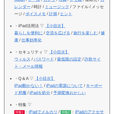
レンダー
/ 時計 /
ミュージック
/ ファイル / メッセ
ージ /
ボイスメモ
/
計測
/
ヒント
・iPad活用法 ▽
【小目次】
暮らしを便利に
/
交流を広げる
/
旅行を楽しむ
/
健
康
/
仕事効率化
・セキュリティ ▽
【小目次】
ウィルス
/
パスワード
/
最低限の設定
/
詐欺サイ
ト・メール情報
・Q & A ▽
【小目次】
iPad動かない！
/
iPadの電源について
/
キーボー
ド邪魔
/
iPadを処分
/
予測変換おかしい
・特集 ▽
：
iPadでメルカリ
/
：
iPadのアクセサ
特集1
特集2