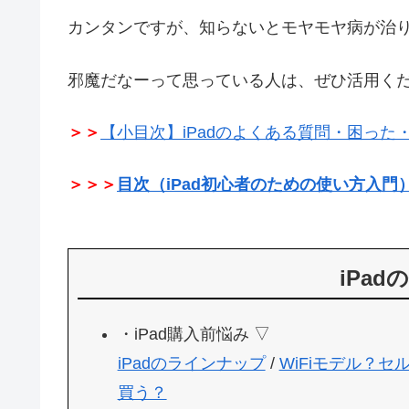
カンタンですが、知らないとモヤモヤ病が治
邪魔だなーって思っている人は、ぜひ活用く
＞＞
【小目次】iPadのよくある質問・困った・
＞＞＞
目次（iPad初心者のための使い方入門
iPad
・iPad購入前悩み ▽
iPadのラインナップ
/
WiFiモデル？セ
買う？