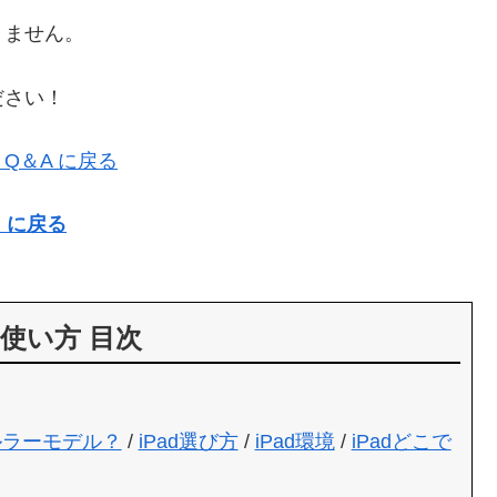
りません。
ださい！
Q＆A に戻る
）に戻る
の使い方 目次
ルラーモデル？
/
iPad選び方
/
iPad環境
/
iPadどこで