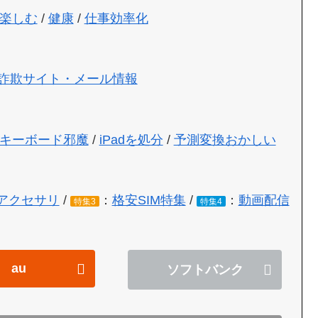
楽しむ
/
健康
/
仕事効率化
詐欺サイト・メール情報
キーボード邪魔
/
iPadを処分
/
予測変換おかしい
のアクセサリ
/
：
格安SIM特集
/
：
動画配信
特集3
特集4
au
ソフトバンク