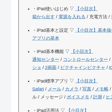
・iPad使いはじめ ▽
【小目次】
箱から出す
/
電源を入れる
/ 充電方法 /
・iPad基本と設定 ▽
【小目次】
基本操
アプリの基本
・iPad基本機能 ▽
【小目次】
通知センター
/
コントロールセンター
/
ショ
/
2画面
/
ピクチャインピクチャ
/
i
・iPad標準アプリ ▽
【小目次】
Safari
/
メール
/
カメラ
/
写真
/
メモ帳
/
ル / メッセージ /
ボイスメモ
/
計測
/
ヒ
・iPad活用法 ▽
【小目次】