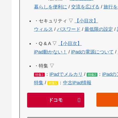
暮らしを便利に
/
交流を広げる
/
旅行を
・セキュリティ ▽
【小目次】
ウィルス
/
パスワード
/
最低限の設定
/
・Q & A ▽
【小目次】
iPad動かない！
/
iPadの電源について
/
・特集 ▽
：
iPadでメルカリ
/
：
iPad
特集1
特集2
特集
/
：
中古iPad情報
特集5
ドコモ