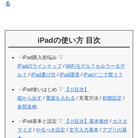
る
iPadの使い方 目次
・iPad購入前悩み ▽
iPadのラインナップ
/
WiFiモデル？セルラーモデ
ル？
/
iPad選び方
/
iPad環境
/
iPadどこで買う？
・iPad使いはじめ ▽
【小目次】
箱から出す
/
電源を入れる
/ 充電方法 /
初期設定
/
各部名称
・iPad基本と設定 ▽
【小目次】
基本操作
/
カスタ
マイズ
/
やるべき設定
/
文字入力基本
/
アプリの基