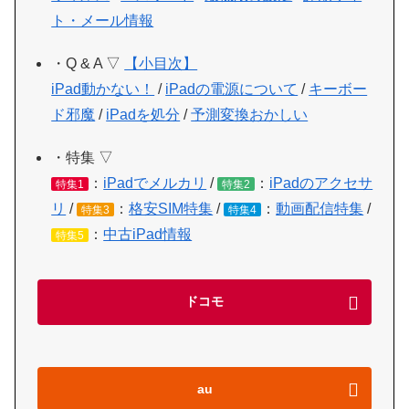
ト・メール情報
・Q & A ▽
【小目次】
iPad動かない！
/
iPadの電源について
/
キーボー
ド邪魔
/
iPadを処分
/
予測変換おかしい
・特集 ▽
：
iPadでメルカリ
/
：
iPadのアクセサ
特集1
特集2
リ
/
：
格安SIM特集
/
：
動画配信特集
/
特集3
特集4
：
中古iPad情報
特集5
ドコモ
au