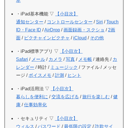
本
・iPad基本機能 ▽
【小目次】
通知センター
/
コントロールセンター
/
Siri
/
Touch
ID・Face ID
/
AirDrop
/
画面録画・スクショ
/
2画
面
/
ピクチャインピクチャ
/
iCloud
/
その他
・iPad標準アプリ ▽
【小目次】
Safari
/
メール
/
カメラ
/
写真
/
メモ帳
/ 連絡先 /
カ
レンダー
/ 時計 /
ミュージック
/ ファイル / メッセ
ージ /
ボイスメモ
/
計測
/
ヒント
・iPad活用法 ▽
【小目次】
暮らしを便利に
/
交流を広げる
/
旅行を楽しむ
/
健
康
/
仕事効率化
・セキュリティ ▽
【小目次】
ウィルス
/
パスワード
/
最低限の設定
/
詐欺サイ