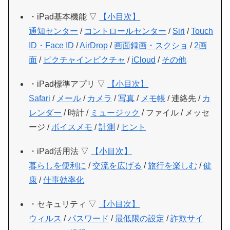
・iPad基本機能 ▽
【小目次】
通知センター
/
コントロールセンター
/
Siri
/
Touch
ID・Face ID
/
AirDrop
/
画面録画・スクショ
/
2画
面
/
ピクチャインピクチャ
/
iCloud
/
その他
・iPad標準アプリ ▽
【小目次】
Safari
/
メール
/
カメラ
/
写真
/
メモ帳
/ 連絡先 /
カ
レンダー
/ 時計 /
ミュージック
/ ファイル / メッセ
ージ /
ボイスメモ
/
計測
/
ヒント
・iPad活用法 ▽
【小目次】
暮らしを便利に
/
交流を広げる
/
旅行を楽しむ
/
健
康
/
仕事効率化
・セキュリティ ▽
【小目次】
ウィルス
/
パスワード
/
最低限の設定
/
詐欺サイ