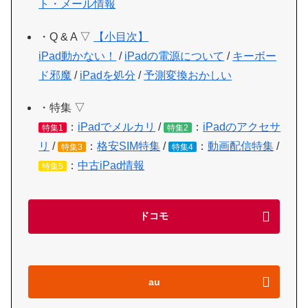
ト・メール情報
・Q & A ▽
【小目次】
iPad動かない！
/
iPadの電源について
/
キーボー
ド邪魔
/
iPadを処分
/
予測変換おかしい
・特集 ▽
：
iPadでメルカリ
/
：
iPadのアクセサ
特集1
特集2
リ
/
：
格安SIM特集
/
：
動画配信特集
/
特集3
特集4
：
中古iPad情報
特集5
ドコモ
au