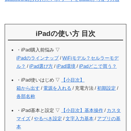
iPadの使い方 目次
・iPad購入前悩み ▽
iPadのラインナップ
/
WiFiモデル？セルラーモデ
ル？
/
iPad選び方
/
iPad環境
/
iPadどこで買う？
・iPad使いはじめ ▽
【小目次】
箱から出す
/
電源を入れる
/ 充電方法 /
初期設定
/
各部名称
・iPad基本と設定 ▽
【小目次】
基本操作
/
カスタ
マイズ
/
やるべき設定
/
文字入力基本
/
アプリの基
本