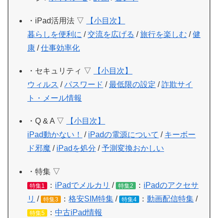
・iPad活用法 ▽
【小目次】
暮らしを便利に
/
交流を広げる
/
旅行を楽しむ
/
健
康
/
仕事効率化
・セキュリティ ▽
【小目次】
ウィルス
/
パスワード
/
最低限の設定
/
詐欺サイ
ト・メール情報
・Q & A ▽
【小目次】
iPad動かない！
/
iPadの電源について
/
キーボー
ド邪魔
/
iPadを処分
/
予測変換おかしい
・特集 ▽
：
iPadでメルカリ
/
：
iPadのアクセサ
特集1
特集2
リ
/
：
格安SIM特集
/
：
動画配信特集
/
特集3
特集4
：
中古iPad情報
特集5