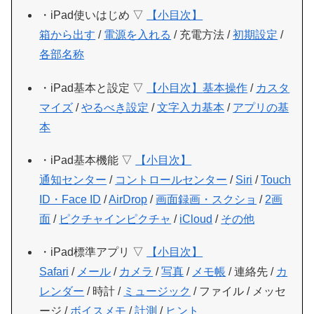
・iPad使いはじめ ▽
【小目次】
箱から出す
/
電源を入れる
/ 充電方法 /
初期設定
/
各部名称
・iPad基本と設定 ▽
【小目次】
基本操作
/
カスタ
マイズ
/
やるべき設定
/
文字入力基本
/
アプリの基
本
・iPad基本機能 ▽
【小目次】
通知センター
/
コントロールセンター
/
Siri
/
Touch
ID・Face ID
/
AirDrop
/
画面録画・スクショ
/
2画
面
/
ピクチャインピクチャ
/
iCloud
/
その他
・iPad標準アプリ ▽
【小目次】
Safari
/
メール
/
カメラ
/
写真
/
メモ帳
/ 連絡先 /
カ
レンダー
/ 時計 /
ミュージック
/ ファイル / メッセ
ージ /
ボイスメモ
/
計測
/
ヒント