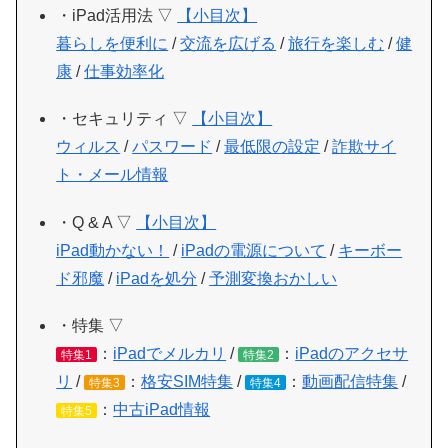
・iPad活用法 ▽
【小目次】
暮らしを便利に
/
交流を広げる
/
旅行を楽しむ
/
健
康
/
仕事効率化
・セキュリティ ▽
【小目次】
ウィルス
/
パスワード
/
最低限の設定
/
詐欺サイ
ト・メール情報
・Q & A ▽
【小目次】
iPad動かない！
/
iPadの電源について
/
キーボー
ド邪魔
/
iPadを処分
/
予測変換おかしい
・特集 ▽
：
iPadでメルカリ
/
：
iPadのアクセサ
特集1
特集2
リ
/
：
格安SIM特集
/
：
動画配信特集
/
特集3
特集4
：
中古iPad情報
特集5