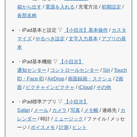
箱から出す
/
電源を入れる
/ 充電方法 /
初期設定
/
各部名称
・iPad基本と設定 ▽
【小目次】
基本操作
/
カスタ
マイズ
/
やるべき設定
/
文字入力基本
/
アプリの基
本
・iPad基本機能 ▽
【小目次】
通知センター
/
コントロールセンター
/
Siri
/
Touch
ID・Face ID
/
AirDrop
/
画面録画・スクショ
/
2画
面
/
ピクチャインピクチャ
/
iCloud
/
その他
・iPad標準アプリ ▽
【小目次】
Safari
/
メール
/
カメラ
/
写真
/
メモ帳
/ 連絡先 /
カ
レンダー
/ 時計 /
ミュージック
/ ファイル / メッセ
ージ /
ボイスメモ
/
計測
/
ヒント