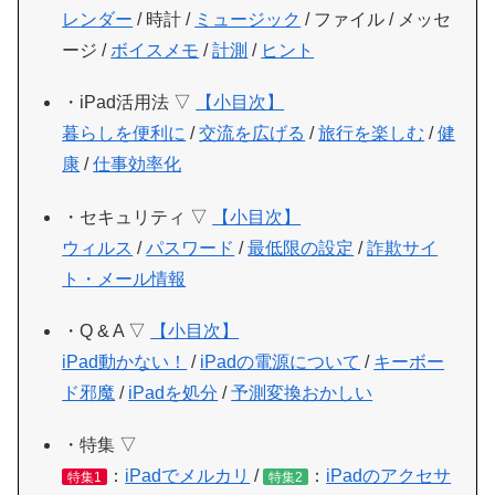
レンダー
/ 時計 /
ミュージック
/ ファイル / メッセ
ージ /
ボイスメモ
/
計測
/
ヒント
・iPad活用法 ▽
【小目次】
暮らしを便利に
/
交流を広げる
/
旅行を楽しむ
/
健
康
/
仕事効率化
・セキュリティ ▽
【小目次】
ウィルス
/
パスワード
/
最低限の設定
/
詐欺サイ
ト・メール情報
・Q & A ▽
【小目次】
iPad動かない！
/
iPadの電源について
/
キーボー
ド邪魔
/
iPadを処分
/
予測変換おかしい
・特集 ▽
：
iPadでメルカリ
/
：
iPadのアクセサ
特集1
特集2