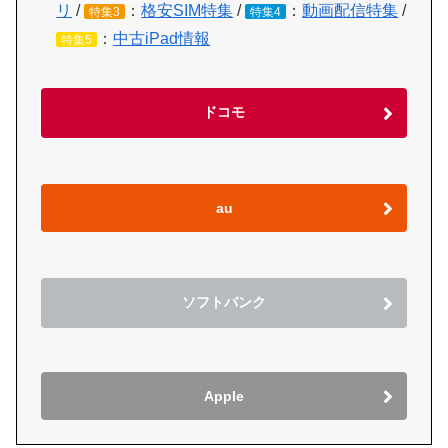
リ
/
：
格安SIM特集
/
：
動画配信特集
/
特集3
特集4
：
中古iPad情報
特集5
ドコモ
au
ソフトバンク
Apple