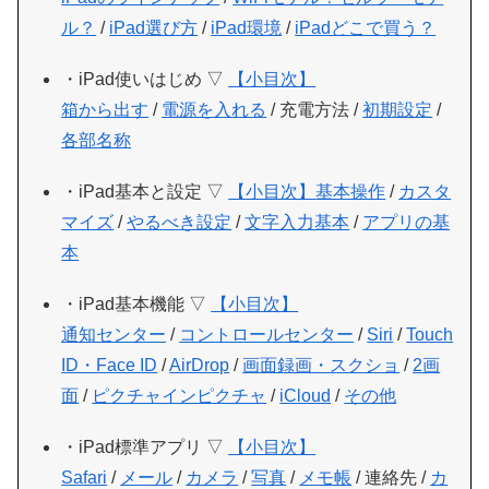
ル？
/
iPad選び方
/
iPad環境
/
iPadどこで買う？
・iPad使いはじめ ▽
【小目次】
箱から出す
/
電源を入れる
/ 充電方法 /
初期設定
/
各部名称
・iPad基本と設定 ▽
【小目次】
基本操作
/
カスタ
マイズ
/
やるべき設定
/
文字入力基本
/
アプリの基
本
・iPad基本機能 ▽
【小目次】
通知センター
/
コントロールセンター
/
Siri
/
Touch
ID・Face ID
/
AirDrop
/
画面録画・スクショ
/
2画
面
/
ピクチャインピクチャ
/
iCloud
/
その他
・iPad標準アプリ ▽
【小目次】
Safari
/
メール
/
カメラ
/
写真
/
メモ帳
/ 連絡先 /
カ