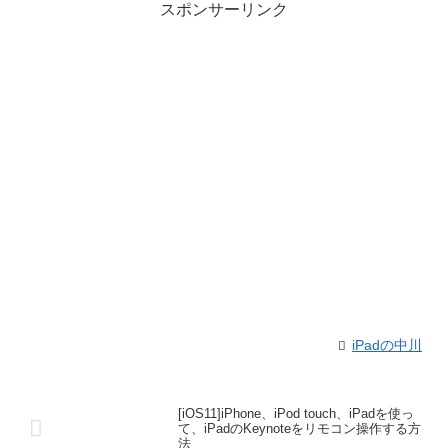
スポンサーリンク
iPadの中川
[iOS11]iPhone、iPod touch、iPadを使っ
て、iPadのKeynoteをリモコン操作する方
法