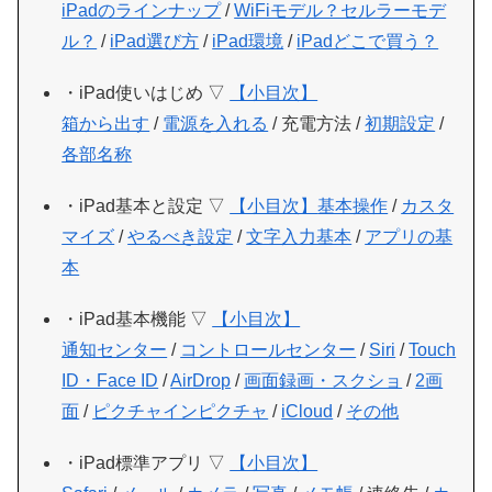
iPadのラインナップ
/
WiFiモデル？セルラーモデ
ル？
/
iPad選び方
/
iPad環境
/
iPadどこで買う？
・iPad使いはじめ ▽
【小目次】
箱から出す
/
電源を入れる
/ 充電方法 /
初期設定
/
各部名称
・iPad基本と設定 ▽
【小目次】
基本操作
/
カスタ
マイズ
/
やるべき設定
/
文字入力基本
/
アプリの基
本
・iPad基本機能 ▽
【小目次】
通知センター
/
コントロールセンター
/
Siri
/
Touch
ID・Face ID
/
AirDrop
/
画面録画・スクショ
/
2画
面
/
ピクチャインピクチャ
/
iCloud
/
その他
・iPad標準アプリ ▽
【小目次】