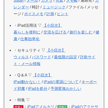
Safari
/
メール
/
カメラ
/
写真
/
メモ帳
/ 連絡先 /
カ
レンダー
/ 時計 /
ミュージック
/ ファイル / メッセ
ージ /
ボイスメモ
/
計測
/
ヒント
・iPad活用法 ▽
【小目次】
暮らしを便利に
/
交流を広げる
/
旅行を楽しむ
/
健
康
/
仕事効率化
・セキュリティ ▽
【小目次】
ウィルス
/
パスワード
/
最低限の設定
/
詐欺サイ
ト・メール情報
・Q & A ▽
【小目次】
iPad動かない！
/
iPadの電源について
/
キーボー
ド邪魔
/
iPadを処分
/
予測変換おかしい
・特集 ▽
：
iPadでメルカリ
/
：
iPadのアクセサ
特集1
特集2