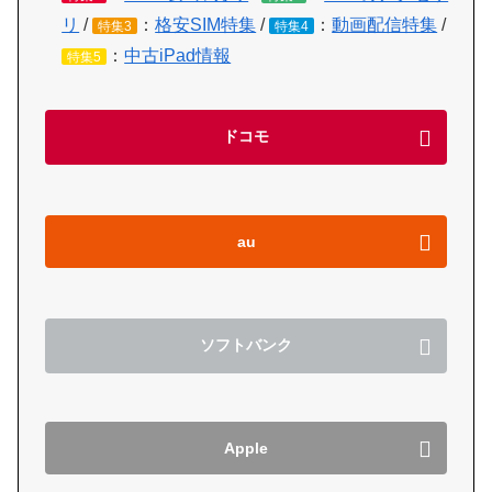
リ
/
：
格安SIM特集
/
：
動画配信特集
/
特集3
特集4
：
中古iPad情報
特集5
ドコモ
au
ソフトバンク
Apple