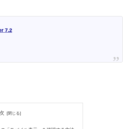
r 7.2
次