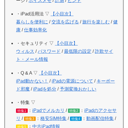
ージ /
ボイスメモ
/
計測
/
ヒント
・iPad活用法 ▽
【小目次】
暮らしを便利に
/
交流を広げる
/
旅行を楽しむ
/
健
康
/
仕事効率化
・セキュリティ ▽
【小目次】
ウィルス
/
パスワード
/
最低限の設定
/
詐欺サイ
ト・メール情報
・Q & A ▽
【小目次】
iPad動かない！
/
iPadの電源について
/
キーボー
ド邪魔
/
iPadを処分
/
予測変換おかしい
・特集 ▽
：
iPadでメルカリ
/
：
iPadのアクセサ
特集1
特集2
リ
/
：
格安SIM特集
/
：
動画配信特集
/
特集3
特集4
：
中古iPad情報
特集5