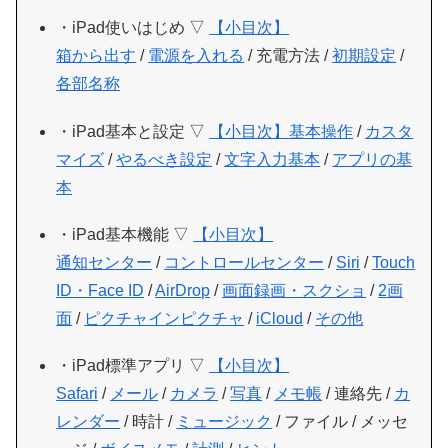
・iPad使いはじめ ▽
【小目次】
箱から出す
/
電源を入れる
/ 充電方法 /
初期設定
/
各部名称
・iPad基本と設定 ▽
【小目次】
基本操作
/
カスタ
マイズ
/
やるべき設定
/
文字入力基本
/
アプリの基
本
・iPad基本機能 ▽
【小目次】
通知センター
/
コントロールセンター
/
Siri
/
Touch
ID・Face ID
/
AirDrop
/
画面録画・スクショ
/
2画
面
/
ピクチャインピクチャ
/
iCloud
/
その他
・iPad標準アプリ ▽
【小目次】
Safari
/
メール
/
カメラ
/
写真
/
メモ帳
/ 連絡先 /
カ
レンダー
/ 時計 /
ミュージック
/ ファイル / メッセ