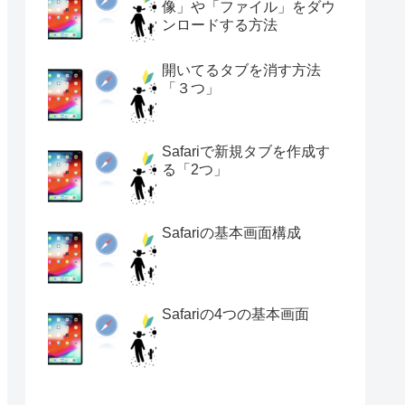
像」や「ファイル」をダウ
ンロードする方法
開いてるタブを消す方法
「３つ」
Safariで新規タブを作成す
る「2つ」
Safariの基本画面構成
Safariの4つの基本画面