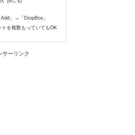
次
「Add」→「DropBox」
カウントを複数もっていてもOK
ンサーリンク