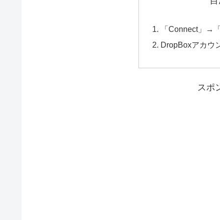
目
「Connect」→
DropBoxア
スポ