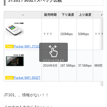
JT101 / 303ZTスペック比較
–
販売時期
下り速度
上り速度
バ
？？？
150Mbps
50Mbps
？？？時間
Pocket WiFi JT101
New
スクロールできます
2014年9月
187.5Mbps
37.5Mbps
9時間（2
Pocket WiFi 303ZT
New
JT101。。情報がない！！
メーカーもわからない＞＜；