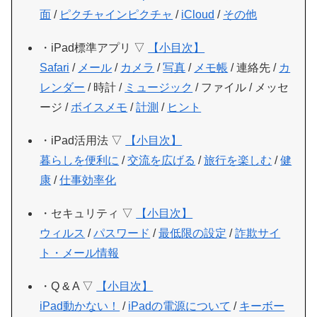
面
/
ピクチャインピクチャ
/
iCloud
/
その他
・iPad標準アプリ ▽
【小目次】
Safari
/
メール
/
カメラ
/
写真
/
メモ帳
/ 連絡先 /
カ
レンダー
/ 時計 /
ミュージック
/ ファイル / メッセ
ージ /
ボイスメモ
/
計測
/
ヒント
・iPad活用法 ▽
【小目次】
暮らしを便利に
/
交流を広げる
/
旅行を楽しむ
/
健
康
/
仕事効率化
・セキュリティ ▽
【小目次】
ウィルス
/
パスワード
/
最低限の設定
/
詐欺サイ
ト・メール情報
・Q & A ▽
【小目次】
iPad動かない！
/
iPadの電源について
/
キーボー