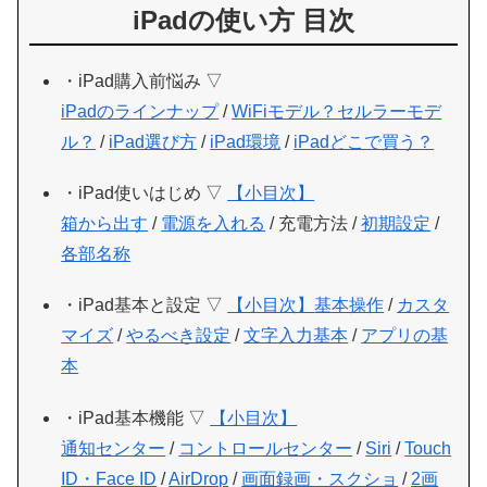
iPadの使い方 目次
・iPad購入前悩み ▽
iPadのラインナップ
/
WiFiモデル？セルラーモデ
ル？
/
iPad選び方
/
iPad環境
/
iPadどこで買う？
・iPad使いはじめ ▽
【小目次】
箱から出す
/
電源を入れる
/ 充電方法 /
初期設定
/
各部名称
・iPad基本と設定 ▽
【小目次】
基本操作
/
カスタ
マイズ
/
やるべき設定
/
文字入力基本
/
アプリの基
本
・iPad基本機能 ▽
【小目次】
通知センター
/
コントロールセンター
/
Siri
/
Touch
ID・Face ID
/
AirDrop
/
画面録画・スクショ
/
2画