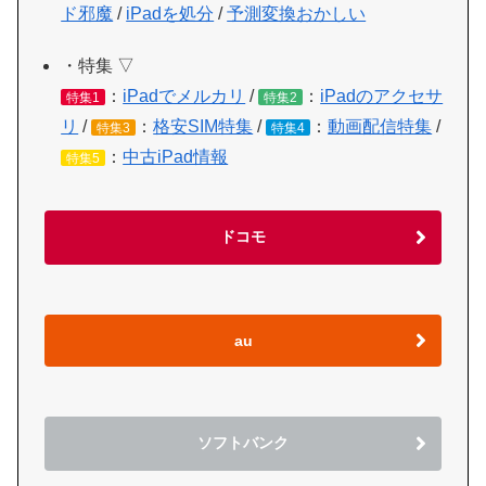
ド邪魔
/
iPadを処分
/
予測変換おかしい
・特集 ▽
：
iPadでメルカリ
/
：
iPadのアクセサ
特集1
特集2
リ
/
：
格安SIM特集
/
：
動画配信特集
/
特集3
特集4
：
中古iPad情報
特集5
ドコモ
au
ソフトバンク