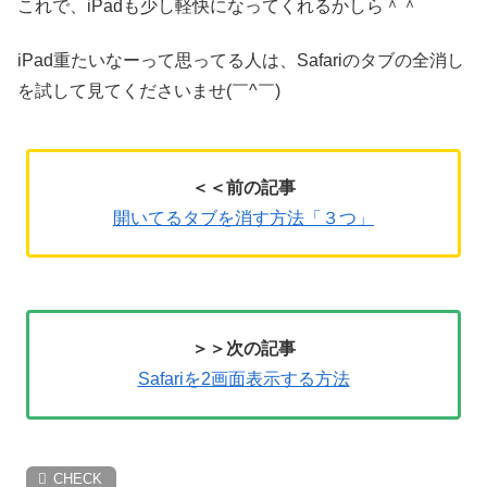
これで、iPadも少し軽快になってくれるかしら＾＾
iPad重たいなーって思ってる人は、Safariのタブの全消し
を試して見てくださいませ(￣^￣)ゞ
＜＜前の記事
開いてるタブを消す方法「３つ」
＞＞次の記事
Safariを2画面表示する方法