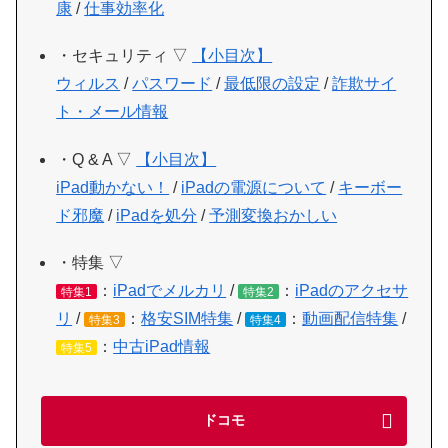
康
/
仕事効率化
・セキュリティ ▽
【小目次】
ウィルス
/
パスワード
/
最低限の設定
/
詐欺サイ
ト・メール情報
・Q & A ▽
【小目次】
iPad動かない！
/
iPadの電源について
/
キーボー
ド邪魔
/
iPadを処分
/
予測変換おかしい
・特集 ▽
：
iPadでメルカリ
/
：
iPadのアクセサ
特集1
特集2
リ
/
：
格安SIM特集
/
：
動画配信特集
/
特集3
特集4
：
中古iPad情報
特集5
ドコモ