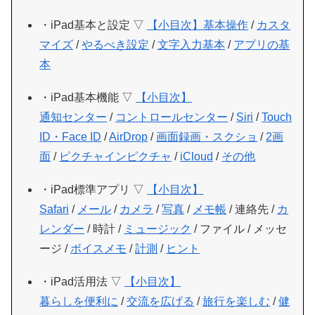
・iPad基本と設定 ▽
【小目次】
基本操作
/
カスタ
マイズ
/
やるべき設定
/
文字入力基本
/
アプリの基
本
・iPad基本機能 ▽
【小目次】
通知センター
/
コントロールセンター
/
Siri
/
Touch
ID・Face ID
/
AirDrop
/
画面録画・スクショ
/
2画
面
/
ピクチャインピクチャ
/
iCloud
/
その他
・iPad標準アプリ ▽
【小目次】
Safari
/
メール
/
カメラ
/
写真
/
メモ帳
/ 連絡先 /
カ
レンダー
/ 時計 /
ミュージック
/ ファイル / メッセ
ージ /
ボイスメモ
/
計測
/
ヒント
・iPad活用法 ▽
【小目次】
暮らしを便利に
/
交流を広げる
/
旅行を楽しむ
/
健